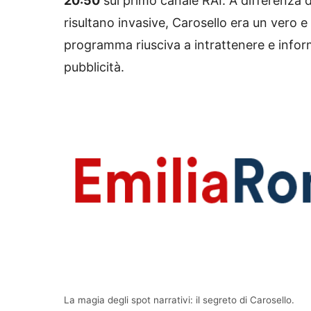
20:50
sul primo canale RAI. A differenza de
risultano invasive, Carosello era un vero e p
programma riusciva a intrattenere e info
pubblicità.
La magia degli spot narrativi: il segreto di Carosello.