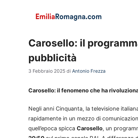
Vai
al
contenuto
Carosello: il programm
pubblicità
3 Febbraio 2025
di
Antonio Frezza
Carosello: il fenomeno che ha rivoluziona
Negli anni Cinquanta, la televisione italia
rapidamente in un mezzo di comunicazione d
quell’epoca spicca
Carosello
, un programm