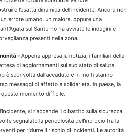
e forze dell’ordine sono intervenute
ostruire l’esatta dinamica dell’incidente. Ancora non
to un errore umano, un malore, oppure una
 Sant’Agata sul Santerno ha avviato le indagini e
sorveglianza presenti nella zona.
omunità –
Appena appresa la notizia, i familiari della
 attesa di aggiornamenti sul suo stato di salute.
no è sconvolta dall’accaduto e in molti stanno
so messaggi di affetto e solidarietà. In paese, la
 questo momento difficile.
’incidente, si riaccende il dibattito sulla sicurezza
olte segnalato la pericolosità dell’incrocio tra la
enti per ridurre il rischio di incidenti. Le autorità