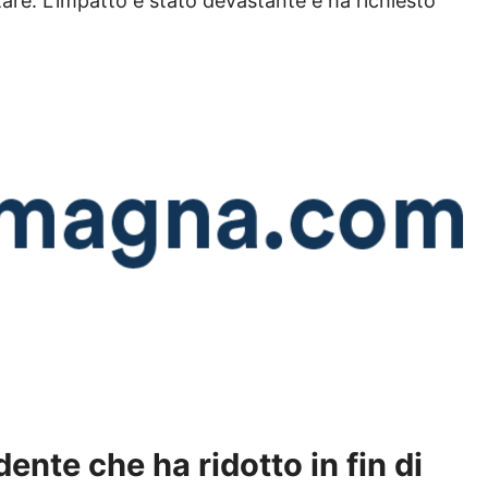
re. L’impatto è stato devastante e ha richiesto
dente che ha ridotto in fin di