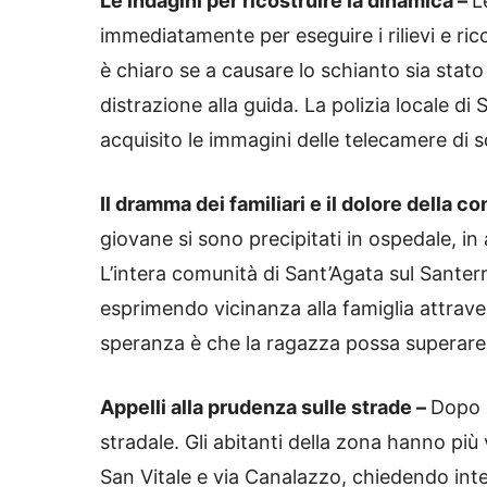
Le indagini per ricostruire la dinamica –
L
immediatamente per eseguire i rilievi e ric
è chiaro se a causare lo schianto sia sta
distrazione alla guida. La polizia locale di
acquisito le immagini delle telecamere di 
Il dramma dei familiari e il dolore della c
giovane si sono precipitati in ospedale, in
L’intera comunità di Sant’Agata sul Santer
esprimendo vicinanza alla famiglia attraver
speranza è che la ragazza possa superare
Appelli alla prudenza sulle strade –
Dopo l
stradale. Gli abitanti della zona hanno più v
San Vitale e via Canalazzo, chiedendo interv