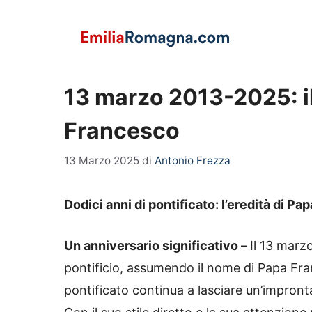
Vai
al
contenuto
13 marzo 2013-2025: il
Francesco
13 Marzo 2025
di
Antonio Frezza
Dodici anni di pontificato: l’eredità di P
Un anniversario significativo –
Il 13 marz
pontificio, assumendo il nome di Papa Fran
pontificato continua a lasciare un’impronta