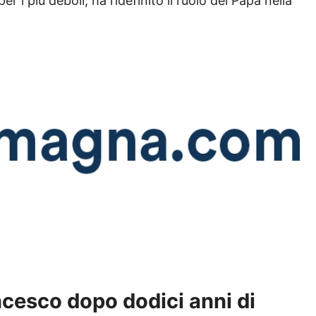
er i più deboli, ha ridefinito il ruolo del Papa nella
ncesco dopo dodici anni di