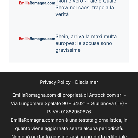
“Non è vero”: Tale e Quale
Show nel caos, trapela la
verità
Shein, arriva la maxi multa
europea: le accuse sono
gravissime
Privacy Policy
-
Disclaimer
EmiliaRomagna.com di proprietà di Artrock.com srl -
Via Lungomare Spalato 90 - 64021 - Giulianova (TE) -
P:IVA: 01882950676
EmiliaRomagna.com non è una testata giornalistica, in
quanto viene aggiornato senza alcuna periodicità.
Non può pertanto considerarsi un prodotto editoriale