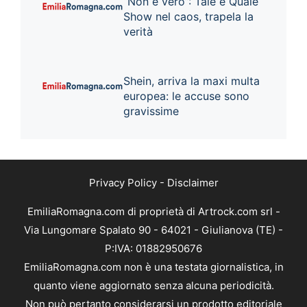
“Non è vero”: Tale e Quale
Show nel caos, trapela la
verità
Shein, arriva la maxi multa
europea: le accuse sono
gravissime
Privacy Policy
-
Disclaimer
EmiliaRomagna.com di proprietà di Artrock.com srl -
Via Lungomare Spalato 90 - 64021 - Giulianova (TE) -
P:IVA: 01882950676
EmiliaRomagna.com non è una testata giornalistica, in
quanto viene aggiornato senza alcuna periodicità.
Non può pertanto considerarsi un prodotto editoriale