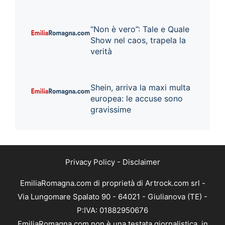
“Non è vero”: Tale e Quale
Show nel caos, trapela la
verità
Shein, arriva la maxi multa
europea: le accuse sono
gravissime
Privacy Policy
-
Disclaimer
EmiliaRomagna.com di proprietà di Artrock.com srl -
Via Lungomare Spalato 90 - 64021 - Giulianova (TE) -
P:IVA: 01882950676
EmiliaRomagna.com non è una testata giornalistica, in