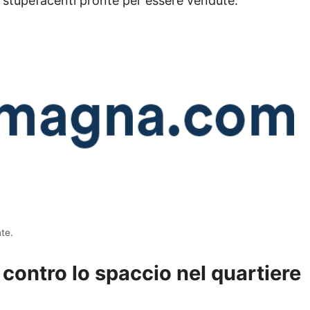
 stupefacenti pronte per essere vendute.
nte.
 contro lo spaccio nel quartiere