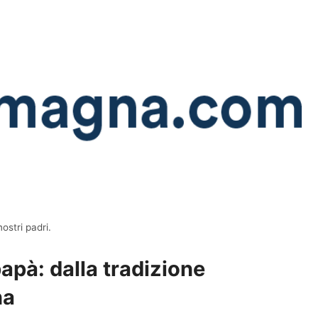
ostri padri.
papà: dalla tradizione
na