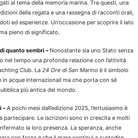
egati al tema della memoria marina. Tra questi, una
izioni della regata e una rassegna di racconti orali,
doti ed esperienze. Un’occasione per scoprire il lato
 ma pieno di significato.
 di quanto sembri –
Nonostante sia uno Stato senza
o nel tempo una profonda relazione con l’attività
Yachting Club. La
24 Ore di San Marino
è il simbolo
e in acque internazionali ma che porta con sé
epubblica più antica del mondo.
i –
A pochi mesi dall’edizione 2025, l’entusiasmo è
a partecipare. Le iscrizioni sono in crescita e molti
confermato la loro presenza. La speranza, anche
ara con forza e che il mare continui a custodire