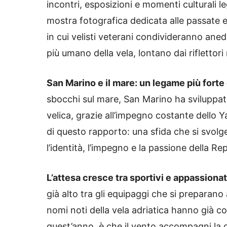
incontri, esposizioni e momenti culturali l
mostra fotografica dedicata alle passate ed
in cui velisti veterani condivideranno aned
più umano della vela, lontano dai riflettori
San Marino e il mare: un legame più forte
sbocchi sul mare, San Marino ha sviluppat
velica, grazie all’impegno costante dello 
di questo rapporto: una sfida che si svolg
l’identità, l’impegno e la passione della R
L’attesa cresce tra sportivi e appassionat
già alto tra gli equipaggi che si preparano 
nomi noti della vela adriatica hanno già 
quest’anno, è che il vento accompagni la g