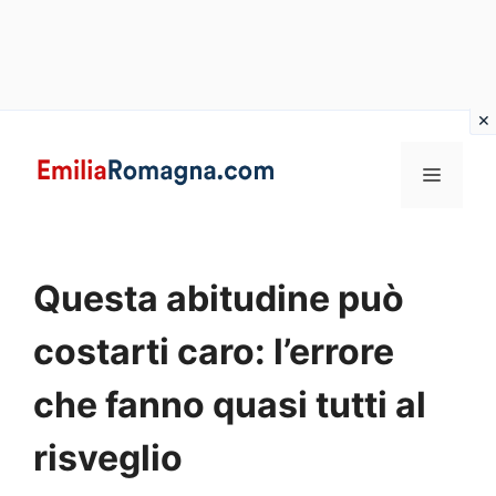
Vai
al
MENU
contenuto
Questa abitudine può
costarti caro: l’errore
che fanno quasi tutti al
risveglio