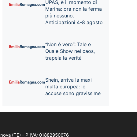
UPAS, è il momento di
Marina: ora non la ferma
più nessuno.
Anticipazioni 4-8 agosto
“Non è vero”: Tale e
Quale Show nel caos,
trapela la verità
Shein, arriva la maxi
multa europea: le
accuse sono gravissime
anova (TE) - P:IVA: 01882950676