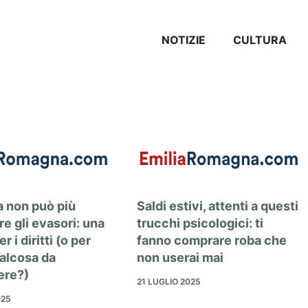
NOTIZIE
CULTURA
a non può più
Saldi estivi, attenti a questi
re gli evasori: una
trucchi psicologici: ti
er i diritti (o per
fanno comprare roba che
ualcosa da
non userai mai
ere?)
21 LUGLIO 2025
025