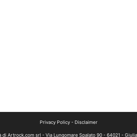
Privacy Policy
-
Disclaimer
 di Artrock.com srl - Via Lungomare Spalato 90 - 64021 - Giuli