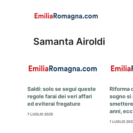
Vai
al
contenuto
Samanta Airoldi
Saldi: solo se segui queste
Riforma d
regole farai dei veri affari
sogno si
ed eviterai fregature
smettere 
anni, ec
7 LUGLIO 2025
1 LUGLIO 20