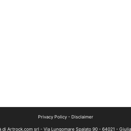
Privacy Policy
-
Disclaimer
 di Artrock.com srl - Via Lungomare Spalato 90 - 64021 - Giuli