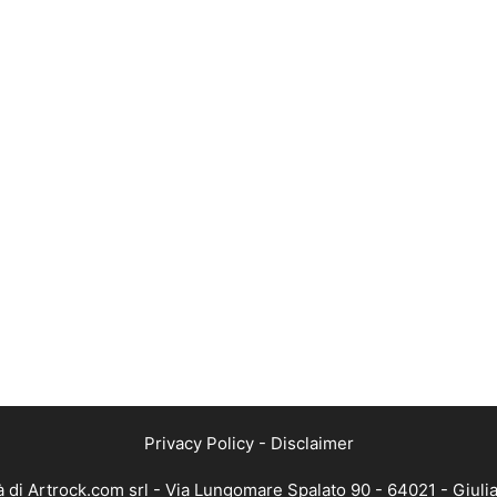
Privacy Policy
-
Disclaimer
 di Artrock.com srl - Via Lungomare Spalato 90 - 64021 - Giuli