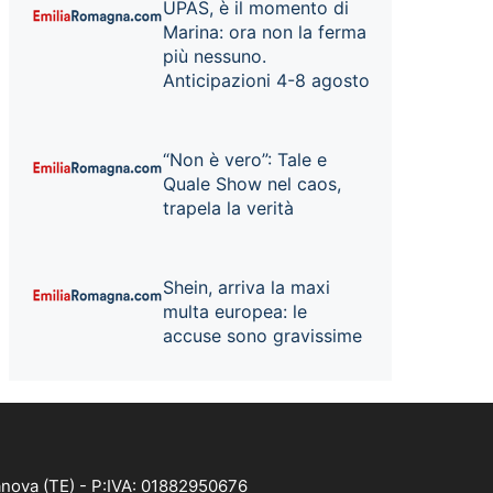
UPAS, è il momento di
Marina: ora non la ferma
più nessuno.
Anticipazioni 4-8 agosto
“Non è vero”: Tale e
Quale Show nel caos,
trapela la verità
Shein, arriva la maxi
multa europea: le
accuse sono gravissime
anova (TE) - P:IVA: 01882950676