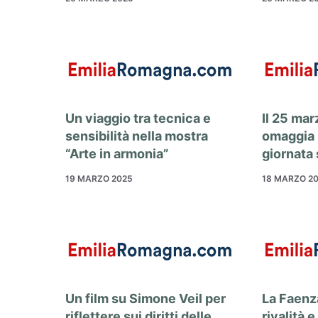
Un viaggio tra tecnica e
Il 25 ma
sensibilità nella mostra
omaggia 
“Arte in armonia”
giornata
19 MARZO 2025
18 MARZO 2
Un film su Simone Veil per
La Faenz
riflettere sui diritti delle
rivalità e