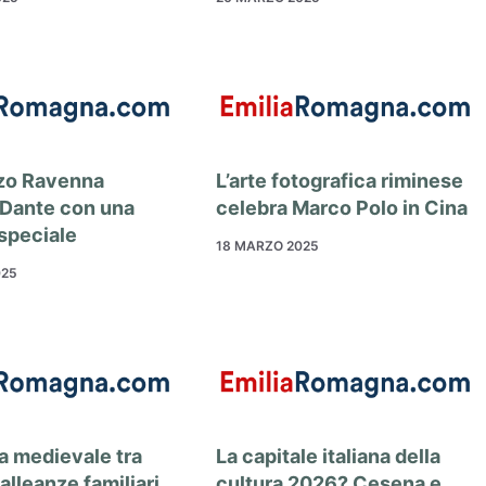
rzo Ravenna
L’arte fotografica riminese
Dante con una
celebra Marco Polo in Cina
 speciale
18 MARZO 2025
025
a medievale tra
La capitale italiana della
 alleanze familiari
cultura 2026? Cesena e