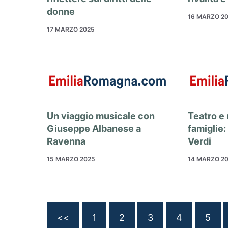
donne
16 MARZO 2
17 MARZO 2025
Un viaggio musicale con
Teatro e
Giuseppe Albanese a
famiglie: 
Ravenna
Verdi
15 MARZO 2025
14 MARZO 2
<<
1
2
3
4
5