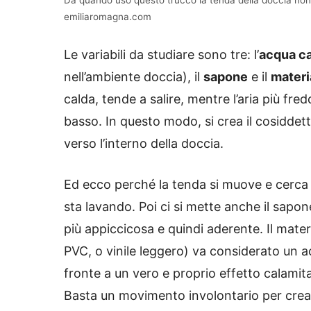
Da quando uso questo trucco la tenda della doccia non 
emiliaromagna.com
Le variabili da studiare sono tre: l’
acqua c
nell’ambiente doccia), il
sapone
e il
materi
calda, tende a salire, mentre l’aria più fr
basso. In questo modo, si crea il cosiddett
verso l’interno della doccia.
Ed ecco perché la tenda si muove e cerca 
sta lavando. Poi ci si mette anche il sapo
più appiccicosa e quindi aderente. Il materi
PVC, o vinile leggero) va considerato un 
fronte a un vero e proprio effetto calamita
Basta un movimento involontario per crea