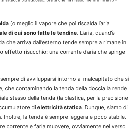
si attacca più addosso: ora si che mi rilasso mentre mi lavo –
alda
(o meglio il vapore che poi riscalda l’aria
ale di cui sono fatte le tendine
. L’aria, quand’è
edda che arriva dall’esterno tende sempre a rimane in
o effetto risucchio: una corrente d’aria che spinge
sempre di avvilupparsi intorno al malcapitato che si
ne, che contaminando la tenda della doccia la rende
ale stesso della tenda (la plastica, per la precisione
accumulatore di
elettricità statica
. Dunque, siamo di
. Inoltre, la tenda è sempre leggera e poco stabile.
re corrente e farla muovere, ovviamente nel verso